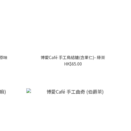
 原味
博愛Café 手工鳥結糖(含果仁)- 綠茶
HK$65.00