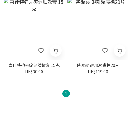
喜佳特強去瘀消腫軟膏 15克
碧潔靈 眼部潔膚棉20片
HK$30.00
HK$119.00
1