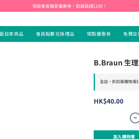
會員】即日起至2026月12月31日，首次下單輸入優惠碼「NEW95」即可享
領取會員獨家優惠券，勁減高達$100！
會員】即日起至2026月12月31日，首次下單輸入優惠碼「NEW95」即可享
愛自家商品
會員點數兌換禮品
領取優惠券
免費註
B.Braun 生
全店，折扣後購物滿$
HK$40.00
加入購物車