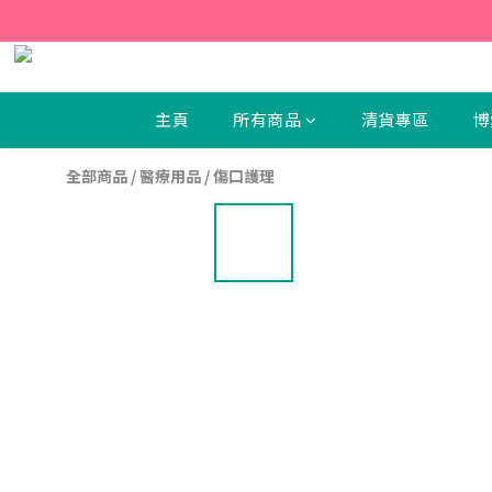
【新
【新
主頁
所有商品
清貨專區
博
全部商品
/
醫療用品
/
傷口護理