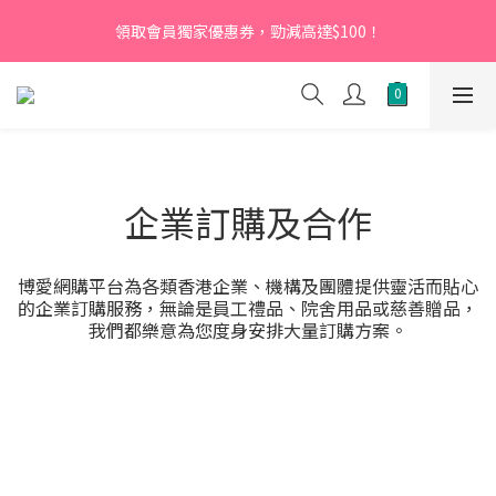
【新會員】即日起至2026月12月31日，首次下單輸入優惠碼
領取會員獨家優惠券，勁減高達$100！
「NEW95」即可享95折
【新會員】即日起至2026月12月31日，首次下單輸入優惠碼
「NEW95」即可享95折
企業訂購及合作
博愛網購平台為各類香港企業、機構及團體提供靈活而貼心
的企業訂購服務，無論是員工禮品、院舍用品或慈善贈品，
我們都樂意為您度身安排大量訂購方案。