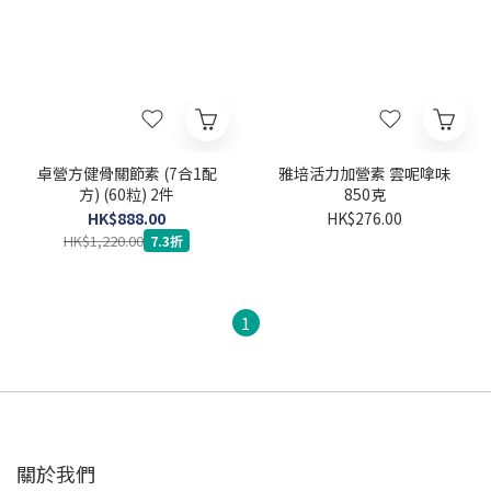
卓營方健骨關節素 (7合1配
雅培活力加營素 雲呢嗱味
方) (60粒) 2件
850克
HK$888.00
HK$276.00
HK$1,220.00
7.3折
1
關於我們‎