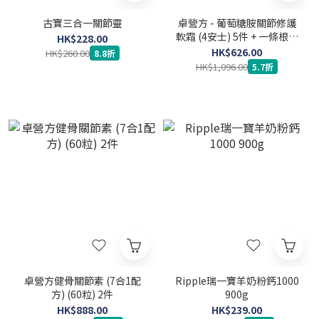
古寶三合一關節靈
卓營方 - 葡萄糖胺關節修護
軟霜 (4安士) 5件 + 一條根清
HK$228.00
涼紓痛貼 (5片裝) 4件
HK$626.00
HK$260.00
8.8折
HK$1,096.00
5.7折
卓營方健骨關節素 (7合1配
Ripple瑞一寶羊奶粉鈣1000
方) (60粒) 2件
900g
HK$888.00
HK$239.00