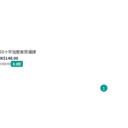
 FS60十字加壓套筒護踝
K$148.00
168.00
8.8折
1