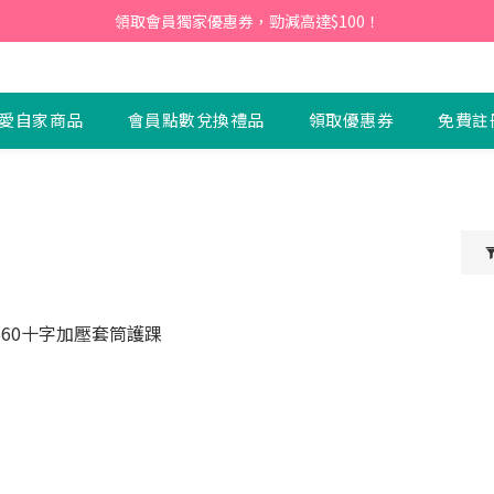
會員】即日起至2026月12月31日，首次下單輸入優惠碼「NEW95」即可享
領取會員獨家優惠券，勁減高達$100！
會員】即日起至2026月12月31日，首次下單輸入優惠碼「NEW95」即可享
愛自家商品
會員點數兌換禮品
領取優惠券
免費註