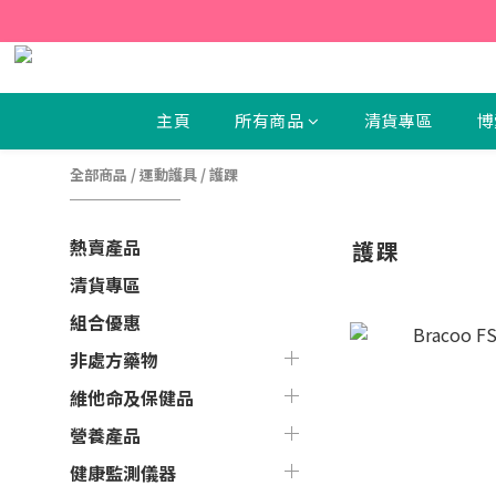
【新
【新
主頁
所有商品
清貨專區
博
全部商品
/
運動護具
/
護踝
熱賣產品
護踝
清貨專區
組合優惠
非處方藥物
維他命及保健品
營養產品
健康監測儀器