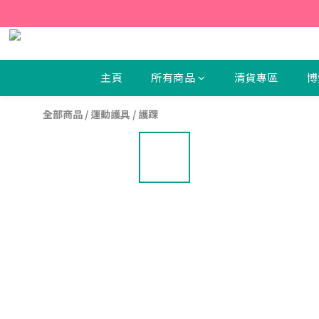
【新
【新
主頁
所有商品
清貨專區
博
全部商品
/
運動護具
/
護踝