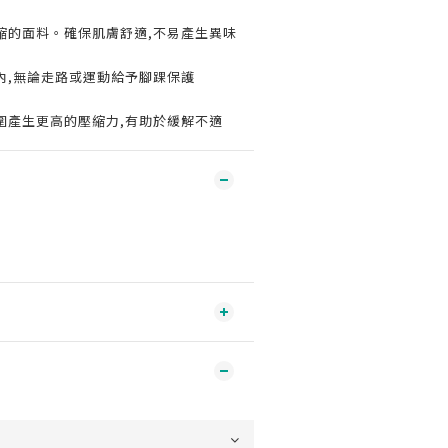
縮的面料。確保肌膚舒適,不易產生異味
內,無論走路或運動給予腳踝保護
圍產生更高的壓縮力,有助於緩解不適