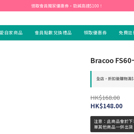
會員】即日起至2026月12月31日，首次下單輸入優惠碼「NEW95」即可享
領取會員獨家優惠券，勁減高達$100！
會員】即日起至2026月12月31日，首次下單輸入優惠碼「NEW95」即可享
愛自家商品
會員點數兌換禮品
領取優惠券
免費註
Bracoo F
全店，折扣後購物滿$
HK$168.00
HK$148.00
注意：此商品會於下
單其他商品一併出貨