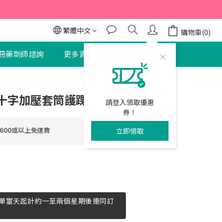
95折
95折
繁體中文
購物車(0)
冊藥劑師諮詢
更多資訊
聯絡我們
立即購買
S60十字加壓套筒護踝
請登入領取優惠
券！
600或以上免運費
立即領取
單當天起計約一至兩個星期後連同訂