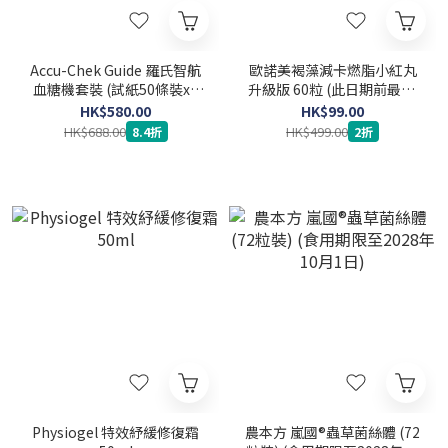
Accu-Chek Guide 羅氏智航
歐諾美褐藻減卡燃脂小紅丸
血糖機套裝 (試紙50條裝x2
升級版 60粒 (此日期前最佳:
盒 + 採血針102支)
2027-04-30)
HK$580.00
HK$99.00
HK$688.00
HK$499.00
8.4折
2折
Physiogel 特效紓緩修復霜
農本方 嵐國®蟲草菌絲體 (72