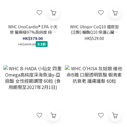
WHC UnoCardio® EPA 小天
WHC Ubiqor CoQ10 還原型
使 醫療級97%高純度 純淨
(泛醇) 輔酶Q10 保護心臟健
EPA魚油 60粒
60粒
HK$579.00
HK$529.00
HK$609.00
9.5折