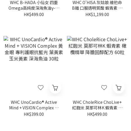
WHC B-HADA 小仙女 四重
WHC O'HISA 灰姑娘 維他命
Omega高純度深海魚油γ-亞
B雜 口服透明質酸 蝦青素 抗
麻酸 女性經期調理 60粒 (食
衰老 護膚護髮 60粒
HK$499.00
HK$1,199.00
用期限至2027年2月1日)
WHC UnoCardio® Active
WHC CholeRice ChoLive+
Mind + VISION Complex 黃
紅麴米 莫那可林K 蝦青素 橄
金眼 專利護眼抗藍光 葉黃素
欖精華 降膽固醇配方 60粒
HK$399.00
HK$499.00
玉米黃素 深海魚油 30粒