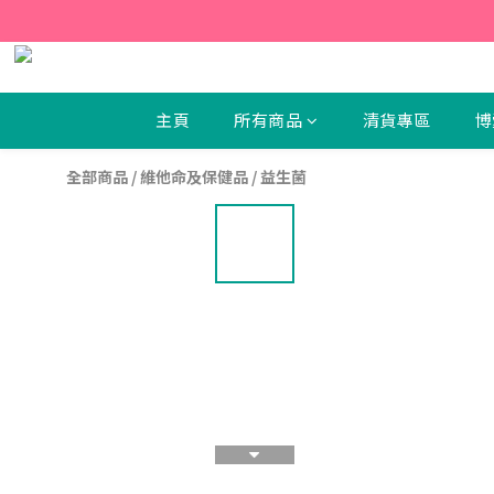
【新
【新
主頁
所有商品
清貨專區
博
全部商品
/
維他命及保健品
/
益生菌