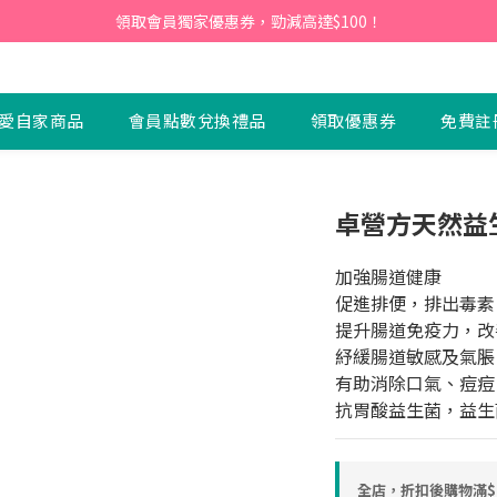
會員】即日起至2026月12月31日，首次下單輸入優惠碼「NEW95」即可享
領取會員獨家優惠券，勁減高達$100！
會員】即日起至2026月12月31日，首次下單輸入優惠碼「NEW95」即可享
愛自家商品
會員點數兌換禮品
領取優惠券
免費註
卓營方天然益生菌
加強腸道健康
促進排便，排出毒素
提升腸道免疫力，改
紓緩腸道敏感及氣脹
有助消除口氣、痘痘
抗胃酸益生菌，益生
全店，折扣後購物滿$