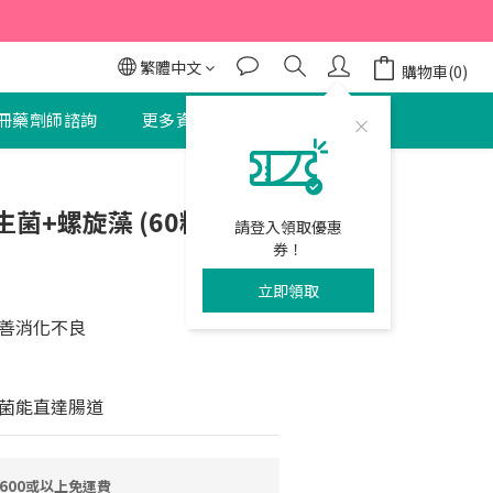
95折
95折
繁體中文
購物車(0)
冊藥劑師諮詢
更多資訊
聯絡我們
立即購買
+螺旋藻 (60粒) 3件
請登入領取優惠
券！
立即領取
善消化不良
菌能直達腸道
600或以上免運費