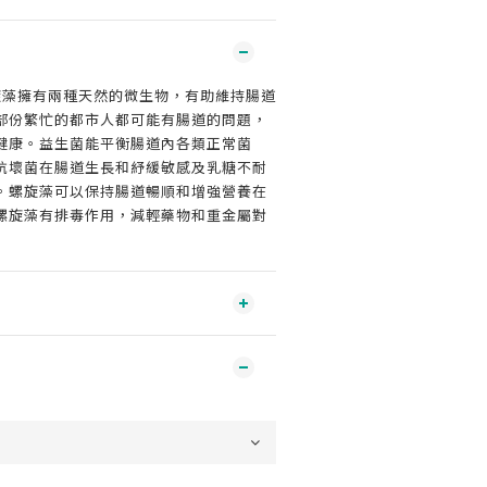
旋藻擁有兩種天然的微生物，有助維持腸道
部份繁忙的都市人都可能有腸道的問題，
健康。益生菌能平衡腸道內各類正常菌
抗壞菌在腸道生長和紓緩敏感及乳糖不耐
。螺旋藻可以保持腸道暢順和增強營養在
螺旋藻有排毒作用，減輕藥物和重金屬對