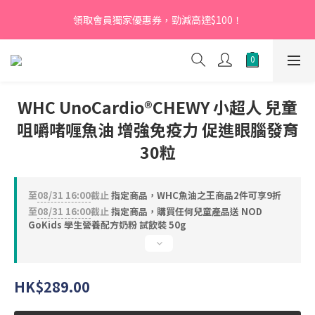
【新會員】即日起至2026月12月31日，首次下單輸入優惠碼
領取會員獨家優惠券，勁減高達$100！
「NEW95」即可享95折
【新會員】即日起至2026月12月31日，首次下單輸入優惠碼
「NEW95」即可享95折
WHC UnoCardio®CHEWY 小超人 兒童
咀嚼啫喱魚油 增強免疫力 促進眼腦發育
30粒
至
08/31 16:00
截止
指定商品，WHC魚油之王商品2件可享9折
至
08/31 16:00
截止
指定商品，購買任何兒童產品送 NOD
GoKids 學生營養配方奶粉 試飲裝 50g
HK$289.00