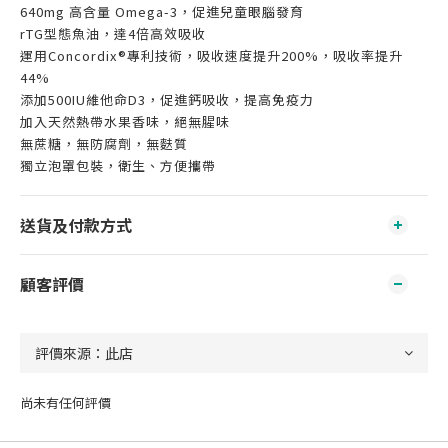
640mg 高含量 Omega-3，促進兒童眼腦發育
rTG型態魚油，達4倍高效吸收
運用Concordix®專利技術，吸收速度提升200%，吸收率提升
44%
添加500IU維他命D3，促進鈣吸收，提高免疫力
加入天然熱帶水果香味，絕無腥味
無蔗糖，無防腐劑，無麩質
獨立泡罩包裝，衛生、方便攜帶
送貨及付款方式
顧客評價
尚未有任何評價