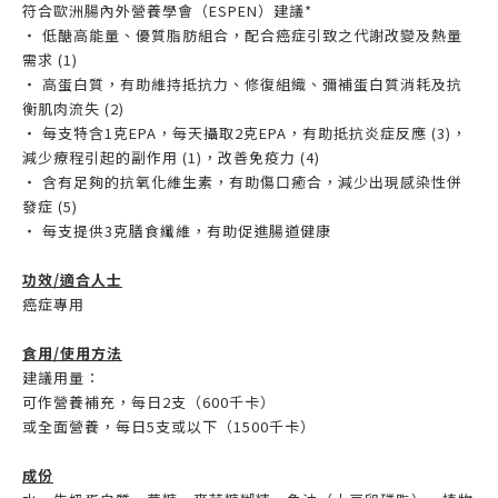
符合歐洲腸內外營養學會（ESPEN）建議*
‧ 低醣高能量、優質脂肪組合，配合癌症引致之代謝改變及熱量
需求 (1)
‧ 高蛋白質，有助維持抵抗力、修復組織、彌補蛋白質消耗及抗
衡肌肉流失 (2)
‧ 每支特含1克EPA，每天攝取2克EPA，有助抵抗炎症反應 (3)，
減少療程引起的副作用 (1)，改善免疫力 (4)
‧ 含有足夠的抗氧化維生素，有助傷口癒合，減少出現感染性併
發症 (5)
‧ 每支提供3克膳食纖維，有助促進腸道健康
功效/適合人士
癌症專用
食用/使用方法
建議用量：
可作營養補充，每日2支（600千卡）
或全面營養，每日5支或以下（1500千卡）
成份