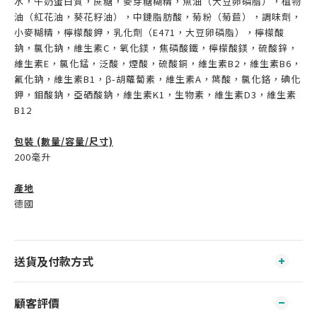
水，牛奶蛋白質，蔗糖，麥芽糖糊精，魚油（大豆卵磷脂），植物
油（紅花油，葵花籽油），中鏈脂肪酸，菊粉（菊苣），調味劑，
小麥糊精，檸檬酸鉀，乳化劑（E471，大豆卵磷脂），檸檬酸
鈉，氯化鈉，維生素C，氧化鎂，焦磷酸鐵，檸檬酸鎂，硫酸鋅，
維生素E，氯化錳，泛酸，煙酸，硫酸銅，維生素B2，維生素B6，
氟化鈉，維生素B1，β-胡蘿蔔素，維生素A，葉酸，氯化鉻，碘化
鉀，鉬酸鈉，亞硒酸鈉，維生素K1，生物素，維生素D3，維生素
B12
包裝 (數量/容量/尺寸)
200毫升
產地
德國
送貨及付款方式
顧客評價