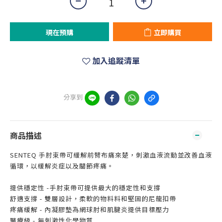
現在預購
立即購買
加入追蹤清單
分享到
商品描述
SENTEQ 手肘束帶可緩解前臂布痛來楚，刺激血液流動並改善血液
循環，以緩解炎症以及關節疼痛。
提供穩定性 -手肘束帶可提供最大的穩定性和支撐
舒適支撐 - 雙層設計，柔軟的物料料和堅固的尼龍扣帶
疼痛緩解 - 內凝膠墊為網球肘和肌腱炎提供目標壓力
醫療級 - 無刺激性化學物質