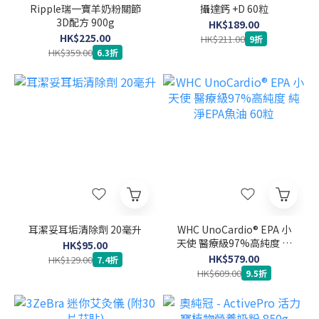
Ripple瑞一寶羊奶粉關節
攝達鈣 +D 60粒
3D配方 900g
HK$189.00
HK$225.00
HK$211.00
9折
HK$359.00
6.3折
耳潔妥耳垢清除劑 20毫升
WHC UnoCardio® EPA 小
天使 醫療級97%高純度 純
HK$95.00
淨EPA魚油 60粒
HK$579.00
HK$129.00
7.4折
HK$609.00
9.5折