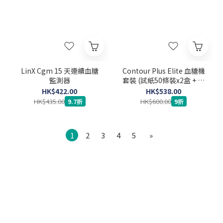
LinX Cgm 15 天連續血糖
Contour Plus Elite 血糖機
監測器
套裝 (試紙50條裝x2盒 + 採
血針100支)
HK$422.00
HK$538.00
HK$435.00
HK$600.00
9.7折
9折
1
2
3
4
5
»