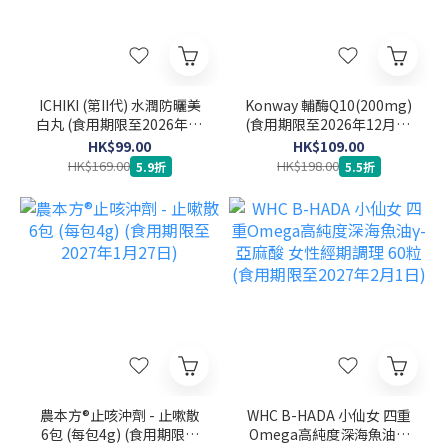
ICHIKI (第II代) 水潤防曬美
Konway 輔酶Q10(200mg)
白丸 (食用期限至2026年10
(食用期限至2026年12月13
月27日)
日)
HK$99.00
HK$109.00
HK$169.00
HK$198.00
5.9折
5.5折
農本方®止咳沖劑 - 止嗽散
WHC B-HADA 小仙女 四重
6包 (每包4g) (食用期限至
Omega高純度深海魚油γ-