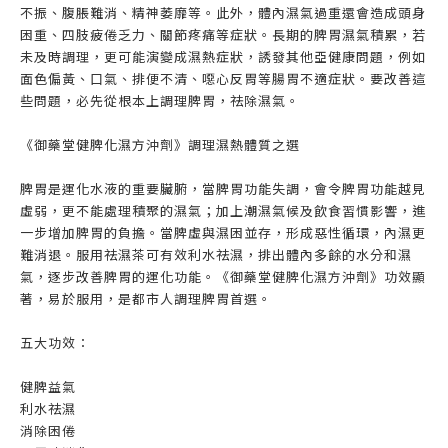
不振、腹脹難消、精神萎靡等。此外，體內濕氣過重還會造成頭身
困重、四肢疲倦乏力、關節疼痛等症狀。長期的脾胃濕氣積累，若
未及時調理，更可能演變成濕熱症狀，誘發其他亞健康問題，例如
面色偏黃、口氣、排便不清、噁心反胃等腸胃不適症狀。要改善這
些問題，必先從根本上調理脾胃，祛除濕氣。
《御藥堂健脾化濕方沖劑》調理濕熱體質之選
脾胃是運化水液的重要臟腑，當脾胃功能失調，會令脾胃功能越見
虛弱，更不能處理積聚的濕氣；加上潮濕氣候及飲食習慣影響，進
一步增加脾胃的負擔。當脾虛與濕困並存，形成惡性循環，內濕更
難消退。服用祛濕茶可有效利水祛濕，排出體內多餘的水分和濕
氣，逐步改善脾胃的運化功能。《御藥堂健脾化濕方沖劑》功效顯
著，易於服用，是都市人調理脾胃首選。
五大功效：
健脾益氣
利水祛濕
消除困倦