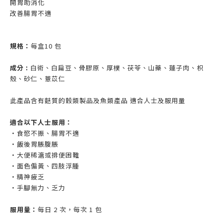
開胃助消化
改善腸胃不適
規格：
每盒10 包
成分 :
白術、白扁豆、骨膠原、厚樸、茯苓、山藥、蓮子肉、枳
殼、砂仁、薏苡仁
此產品含有麩質的穀類製品及魚類產品 適合人士及服用量
適合以下人士服用：
・食慾不振、腸胃不適
・飯後胃脹腹脹
・大便稀溏或排便困難
・面色偏黃、四肢浮腫
・精神疲乏
・手腳無力、乏力
服用量：
每日 2 次，每次 1 包