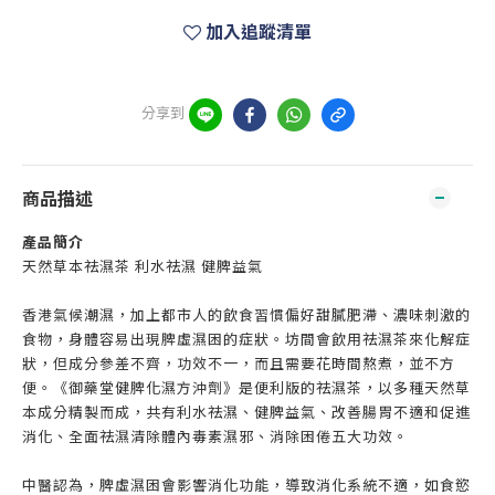
加入追蹤清單
分享到
商品描述
產品簡介
天然草本祛濕茶 利水祛濕 健脾益氣
香港氣候潮濕，加上都市人的飲食習慣偏好甜膩肥滯、濃味刺激的
食物，身體容易出現脾虛濕困的症狀。坊間會飲用祛濕茶來化解症
狀，但成分參差不齊，功效不一，而且需要花時間熬煮，並不方
便。《御藥堂健脾化濕方沖劑》是便利版的祛濕茶，以多種天然草
本成分精製而成，共有利水祛濕、健脾益氣、改善腸胃不適和促進
消化、全面祛濕清除體內毒素濕邪、消除困倦五大功效。
中醫認為，脾虛濕困會影響消化功能，導致消化系統不適，如食慾