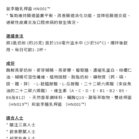
鼠李糖乳桿菌 HN001™
* 幫助維持腸道菌叢平衡、改善腸道消化功能，並降低腸道炎症、
過敏性皮膚炎及口腔疾病的發生情況。
建議食法
將3匙奶粉 (約25克) 放於150毫升溫水中 (少於50°C)，攪拌後飲
用。每日可飲1-2杯。
成份
酶解燕麥奶粉、麥芽糊精、燕麥糠、葡萄糖、濃縮乳蛋白、棕櫚仁
油、糊精可溶性纖維、植物固醇、脫脂奶粉、礦物質（鈣、磷、
鎂、鐵、鋅）、L-麩醯胺酸、L-瓜胺酸、二十二碳六烯酸（來自魚
油的二十二碳六烯酸）、維生素（A、C、D、E、B1、B2、B5、
B6及B12）、天然香草調味料、輔酶Q10、甜菊萃取物、雙歧桿菌
（HN019™）和鼠李糖乳桿菌 （HN001™）
適合人士
* 關注三高人士
* 飲食肥膩人士
* 經常外食人士