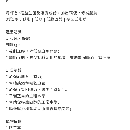
每杯含2種益生菌及護腸成份，排出宿便，修補腸漏
3低1零﹕低脂 | 低糖 | 低膽固醇 | 零反式脂肪
產品功效
活心成分好處﹕
輔酶Q10
* 控制血壓，降低高血壓問題;
* 調節血脂，減少動脈硬化的風險，有助於保護心血管健康;
L-瓜氨酸
* 加強心肌泵血有力;
* 幫助擴張和鬆弛血管
* 加強血管回彈力，減少血管硬化;
* 平衡正常的血糖水準;
* 幫助保持膽固醇的正常水準;
* 降低壓力和幫助克服沮喪情緒問題;
植物固醇
* 防三高