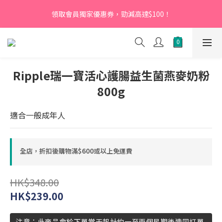
【新會員】即日起至2026月12月31日，首次下單輸入優惠碼
領取會員獨家優惠券，勁減高達$100！
「NEW95」即可享95折
【新會員】即日起至2026月12月31日，首次下單輸入優惠碼
「NEW95」即可享95折
Ripple瑞一寶活心護腸益生菌燕麥奶粉
800g
適合一般成年人
全店，折扣後購物滿$600或以上免運費
HK$348.00
HK$239.00
注意：此商品會於下單當天起計約一至兩個星期後連同訂單