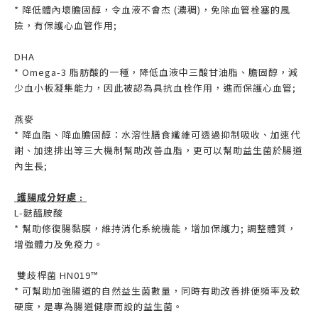
* 降低體內壞膽固醇，令血液不會杰 (濃稠)，免除血管栓塞的風
險，有保護心血管作用;
DHA
* Omega-3 脂肪酸的一種，降低血液中三酸甘油脂、膽固醇，減
少血小板凝集能力，因此被認為具抗血栓作用，進而保護心血管;
燕麥
* 降血脂、降血膽固醇：水溶性膳食纖維可透過抑制吸收、加速代
謝、加速排出等三大機制幫助改善血脂，更可以幫助益生菌於腸道
內生長;
護腸成分好處﹕
L-麩醯胺酸
* 幫助修復腸黏膜，維持消化系統機能，增加保護力; 調整體質，
增強體力及免疫力。
雙歧桿菌 HN019™
* 可幫助加強腸道的自然益生菌數量，同時有助改善排便頻率及軟
硬度，是專為腸道健康而設的益生菌。