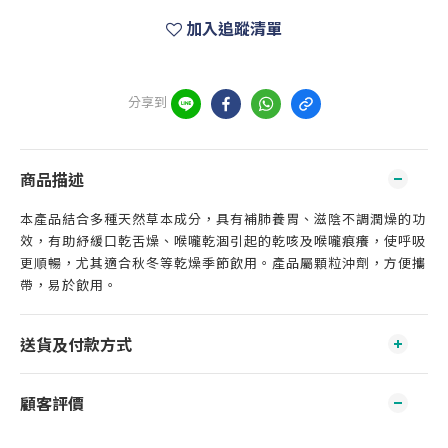
加入追蹤清單
分享到
商品描述
本產品結合多種天然草本成分，具有補肺養胃、滋陰不調潤燥的功
效，有助紓緩口乾舌燥、喉嚨乾涸引起的乾咳及喉嚨痕癢，使呼吸
更順暢，尤其適合秋冬等乾燥季節飲用。產品屬顆粒沖劑，方便攜
帶，易於飲用。
送貨及付款方式
顧客評價