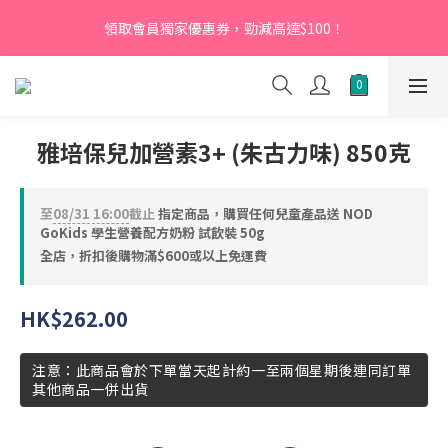
【新會員】即日起至2026月12月31日，首次下單輸入優惠碼
領取會員獨家優惠券，勁減高達$100！
「NEW95」即可享95折
【新會員】即日起至2026月12月31日，首次下單輸入優惠碼
「NEW95」即可享95折
雅培保兒加營素3+ (朱古力味) 850克
至
08/31 16:00
截止
指定商品，購買任何兒童產品送 NOD
GoKids 學生營養配方奶粉 試飲裝 50g
全店，折扣後購物滿$600或以上免運費
HK$262.00
注意：此商品會於下單當天起計約一至兩個星期後連同訂單
其他商品一併出貨