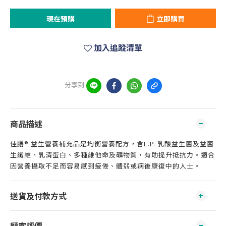
現在預購
立即購買
加入追蹤清單
分享到
商品描述
佳膳® 益生營養補充品是均衡營養配方，含L.P. 乳酸益生菌及益菌
生纖維、乳清蛋白、多種維他命及礦物質，有助提升抵抗力。適合
因營養攝取不足而容易感到疲倦、體弱或病後康復中的人士。
送貨及付款方式
顧客評價