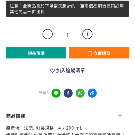
注意：此商品會於下單當天起計約一至兩個星期後連同訂單
其他商品一併出貨
現在預購
立即購買
加入追蹤清單
分享到
商品描述
原產地：法國, 包裝規格：4 x 200 mL
佳膳® 適糖Plus 是為關注血糖的人士而設的高能量及高蛋白