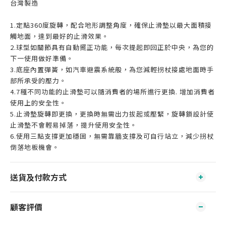
台灣製造
1.定點360度旋轉，配合地形調整角度，確保止滑墊以最大面積接
觸地面，達到最好的止滑效果。
2.球型如關節具有自動擺正功能，每次提起即回正於中央，為您的
下一使用做好準備。
3.底座內置彈簧，如汽車避震系統般，為您減輕拐杖接處地面時手
部所承受的壓力。
4.7種不同功能的止滑墊可以隨消費者的場所進行更換. 增加消費者
使用上的安全性。
5.止滑墊旋轉即更換，更換時無需出力拔起或壓緊，旋轉鎖設計使
止滑墊不會輕易掉落，提升使用安全性。
6.使用三點支撐更加穩固，無需靠牆支撐及可自行站立，減少拐杖
倒落地板機會。
送貨及付款方式
顧客評價