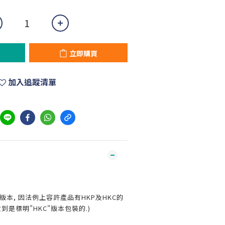
立即購買
加入追蹤清單
版本, 因法例上容許產品有HKP及HKC的
到是標明"HKC"版本包裝的.)