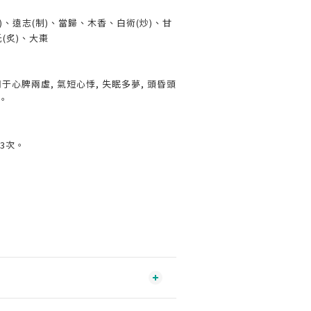
)、遠志(制)、當歸、木香、白術(炒)、甘
(炙)、大棗
于心脾兩虛, 氣短心悸, 失眠多夢, 頭昏頭
振。
日3次。