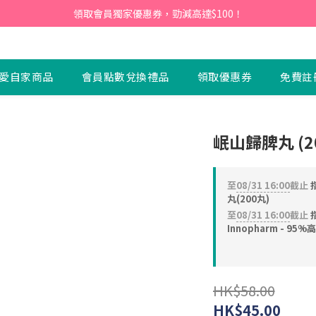
會員】即日起至2026月12月31日，首次下單輸入優惠碼「NEW95」即可享
領取會員獨家優惠券，勁減高達$100！
會員】即日起至2026月12月31日，首次下單輸入優惠碼「NEW95」即可享
愛自家商品
會員點數兌換禮品
領取優惠券
免費註
岷山歸脾丸 (2
至
08/31 16:00
截止
丸(200丸)
至
08/31 16:00
截止
Innopharm - 9
HK$58.00
HK$45.00