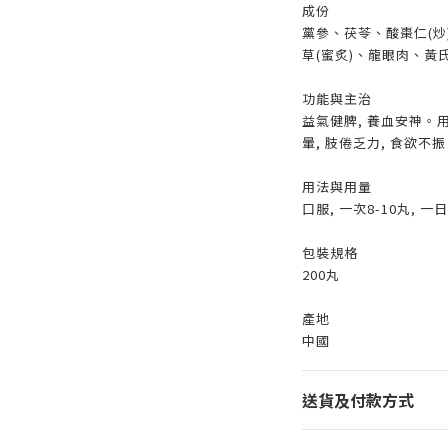
成份
黨參、茯苓、酸棗仁(炒
草(蜜炙)、龍眼肉、黃氏
功能與主治​​
益氣健脾, 養血安神。用
暈, 肢倦乏力, 食欲不
用法與用量
口服, 一次8-10丸, 一
包裝規格
200丸
產地
中國
送貨及付款方式