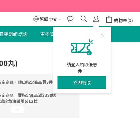
95折
95折
繁體中文
購物車(0)
冊藥劑師諮詢
更多資訊
聯絡我們
立即購買
00丸)
請登入領取優惠
券！
指定商品，岷山指定商品買3件送清氣化痰
立即領取
指定商品，買指定產品滿$388送
5%高濃度魚油試用裝12粒