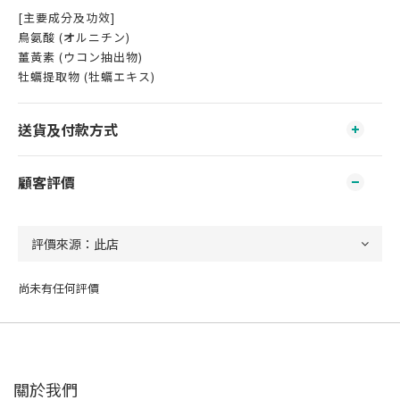
[主要成分及功效]
鳥氨酸 (オルニチン)
薑黃素 (ウコン抽出物)
牡蠣提取物 (牡蠣エキス)
送貨及付款方式
顧客評價
尚未有任何評價
關於我們‎