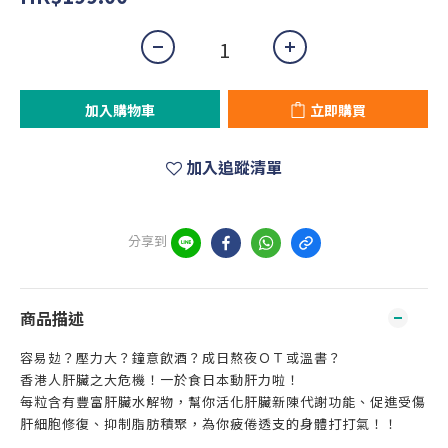
加入購物車
立即購買
加入追蹤清單
分享到
商品描述
容易攰？壓力大？鐘意飲酒？成日熬夜ＯＴ或溫書？
香港人肝臟之大危機！一於食日本動肝力啦！
每粒含有豐富肝臟水解物，幫你活化肝臟新陳代謝功能、促進受傷
肝細胞修復、抑制脂肪積聚，為你疲倦透支的身體打打氣！！