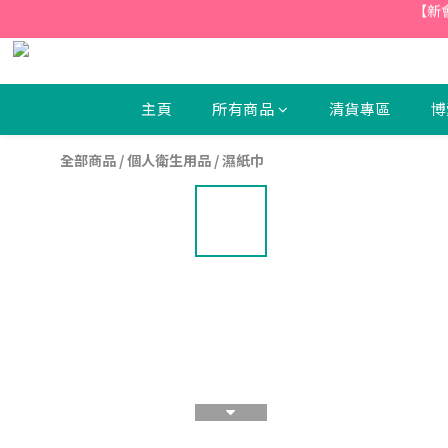
【新
【新
主頁
所有商品
清貨專區
博
【新
全部商品
/
個人衛生用品
/
濕紙巾