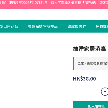
會員】即日起至2026月12月31日，首次下單輸入優惠碼「NEW95」即可享
會員】即日起至2026月12月31日，首次下單輸入優惠碼「NEW95」即可享
本平台所出售之貨品為原裝行貨，購物滿港幣$600或以上免費送貨
領取會員獨家優惠券，勁減高達$100！
愛自家商品
會員點數兌換禮品
領取優惠券
免費註
會員】即日起至2026月12月31日，首次下單輸入優惠碼「NEW95」即可享
維達家居消毒
全店，折扣後購物滿$
HK$38.00
加入購物車