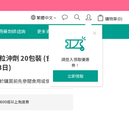
95折
95折
繁體中文
購物車(0)
冊藥劑師諮詢
更多資訊
聯絡我們
立即購買
粒沖劑 20包裝 (食用期限
請登入領取優惠
3日)
券！
立即領取
於購買前先參閱食用或使用期限
600或以上免運費