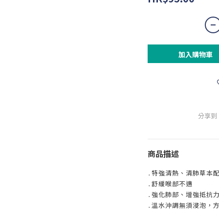
加入購物車
分享到
商品描述
․特強清熱、清肺草本
․舒緩喉部不適
․強化肺部、增強抵抗
․溫水沖調無須浸泡，