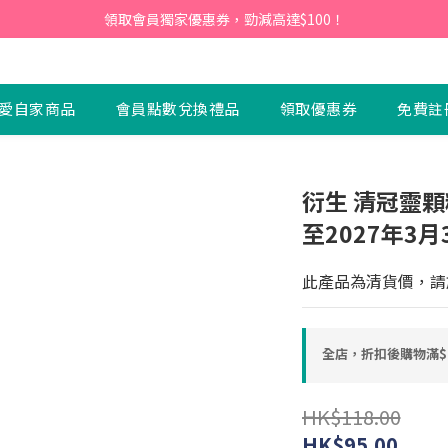
會員】即日起至2026月12月31日，首次下單輸入優惠碼「NEW95」即可享
領取會員獨家優惠券，勁減高達$100！
會員】即日起至2026月12月31日，首次下單輸入優惠碼「NEW95」即可享
愛自家商品
會員點數兌換禮品
領取優惠券
免費註
衍生 清冠靈顆
至2027年3月
此產品為清貨價，請
全店，折扣後購物滿$
HK$118.00
HK$95.00