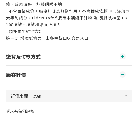
痰，疏風清熱，舒緩咽喉不適
․不含西藥成分，服後無睡意無副作用，不會養成依賴 。 ․添加兩
大專利成分，ElderCraft ®接骨木濃縮果汁粉 及 長雙歧桿菌 BR
108抗敏、抗敏和增強抵抗力
․額外添加維他命C ，
進一步 增強抵抗力 ․士多啤梨口味容易入口
送貨及付款方式
顧客評價
尚未有任何評價