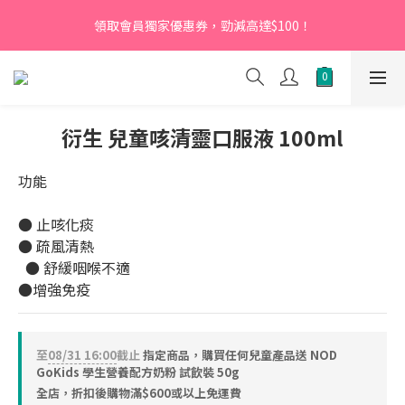
【新會員】即日起至2026月12月31日，首次下單輸入優惠碼
領取會員獨家優惠券，勁減高達$100！
「NEW95」即可享95折
【新會員】即日起至2026月12月31日，首次下單輸入優惠碼
「NEW95」即可享95折
衍生 兒童咳清靈口服液 100ml
功能
● 止咳化痰 
● 疏風清熱
  ● 舒緩咽喉不適  
●增強免疫
至
08/31 16:00
截止
指定商品，購買任何兒童產品送 NOD
GoKids 學生營養配方奶粉 試飲裝 50g
全店，折扣後購物滿$600或以上免運費