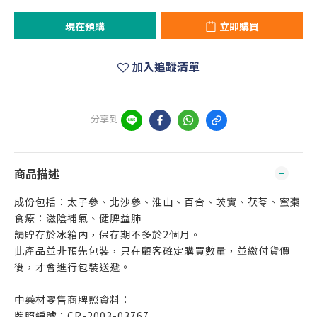
現在預購
立即購買
加入追蹤清單
分享到
商品描述
成份包括：太子參、北沙參、淮山、百合、茨實、茯苓、蜜棗
食療：滋陰補氣、健脾益肺
請貯存於冰箱內，保存期不多於2個月。
此產品並非預先包裝，只在顧客確定購買數量，並繳付貨價
後，才會進行包裝送遞。
中藥材零售商牌照資料：
牌照編號：CR-2003-03767