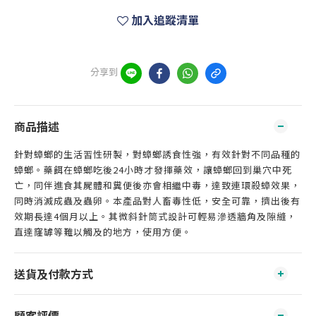
加入追蹤清單
分享到
商品描述
針對蟑螂的生活習性研製，對蟑螂誘食性強，有效針對不同品種的
蟑螂。藥餌在蟑螂吃後24小時才發揮藥效，讓蟑螂回到巢穴中死
亡，同伴進食其屍體和糞便後亦會相繼中毒，達致連環殺蟑效果，
同時消滅成蟲及蟲卵。本產品對人畜毒性低，安全可靠，擠出後有
效期長達4個月以上。其微斜針筒式設計可輕易滲透牆角及隙縫，
直達窿罅等難以觸及的地方，使用方便。
送貨及付款方式
顧客評價