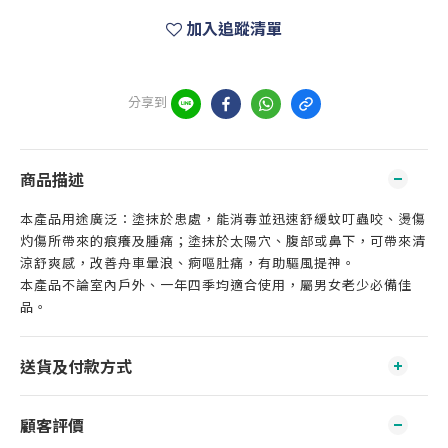
加入追蹤清單
分享到
商品描述
本產品用途廣泛：塗抹於患處，能消毒並迅速舒緩蚊叮蟲咬、燙傷
灼傷所帶來的痕癢及腫痛；塗抹於太陽穴、腹部或鼻下，可帶來清
涼舒爽感，改善舟車暈浪、痾嘔肚痛，有助驅風提神。
本產品不論室內戶外、一年四季均適合使用，屬男女老少必備佳
品。
送貨及付款方式
顧客評價