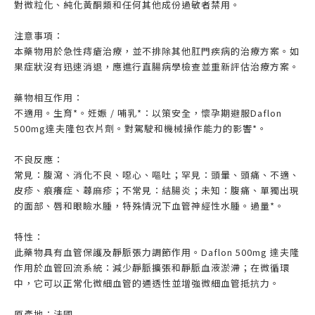
對微粒化、純化黃酮類和任何其他成份過敏者禁用。
注意事項：
本藥物用於急性痔瘡治療，並不排除其他肛門疾病的治療方案。如
果症狀沒有迅速消退，應進行直腸病學檢查並重新評估治療方案。
藥物相互作用：
不適用。生育*。妊娠 / 哺乳*：以策安全，懷孕期避服Daflon
500mg達夫隆包衣片劑。對駕駛和機械操作能力的影響*。
不良反應：
常見：腹瀉、消化不良、噁心、嘔吐；罕見：頭暈、頭痛、不適、
皮疹、痕癢症、蕁麻疹；不常見：結腸炎；未知：腹痛、單獨出現
的面部、唇和眼瞼水腫，特殊情況下血管神經性水腫。過量*。
特性：
此藥物具有血管保護及靜脈張力調節作用。Daflon 500mg 達夫隆
作用於血管回流系統：減少靜脈擴張和靜脈血液淤滯；在微循環
中，它可以正常化微細血管的通透性並增強微細血管抵抗力。
原產地：法國