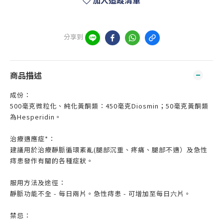
加入追蹤清單
分享到
商品描述
成份：
500毫克微粒化、純化黃酮類：450毫克Diosmin；50毫克黃酮類
為Hesperidin。
治療適應症*：
建議用於治療靜脈循環紊亂(腿部沉重、疼痛、腿部不適）及急性
痔患發作有關的各種症狀。
服用方法及途徑：
靜脈功能不全 - 每日兩片。急性痔患 - 可增加至每日六片。
禁忌：