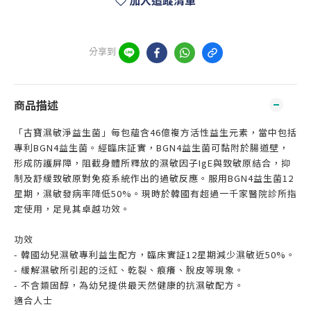
加入追蹤清單
分享到
商品描述
「古寶濕敏淨益生菌」每包蘊含46億複方活性益生元素，當中包括
專利BGN4益生菌。經臨床証實，BGN4益生菌可黏附於腸道壁，
形成防護屏障，阻截身體所釋放的濕敏因子IgE與致敏原結合，抑
制及舒緩致敏原對免疫系統作出的過敏反應。服用BGN4益生菌12
星期，濕敏發病率降低50%。現時於韓國有超過一千家醫院診所指
定使用，足見其卓越功效。
功效
- 韓國幼兒濕敏專利益生配方，臨床實証12星期減少濕敏近50%。
- 緩解濕敏所引起的泛紅、乾裂、痕癢、脫皮等現象。
- 不含類固醇，為幼兒提供最天然健康的抗濕敏配方。​
適合人士