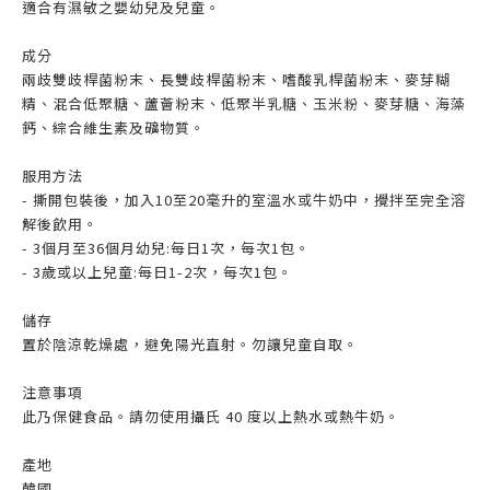
適合有濕敏之嬰幼兒及兒童。
成分
兩歧雙歧桿菌粉末、長雙歧桿菌粉末、嗜酸乳桿菌粉末、麥芽糊
精、混合低聚糖、蘆薈粉末、低聚半乳糖、玉米粉、麥芽糖、海藻
鈣、綜合維生素及礦物質。
服用方法
- 撕開包裝後，加入10至20毫升的室溫水或牛奶中，攪拌至完全溶
解後飲用。
- 3個月至36個月幼兒:每日1次，每次1包。
- 3歲或以上兒童:每日1-2次，每次1包。
儲存
置於陰涼乾燥處，避免陽光直射。勿讓兒童自取。
注意事項
此乃保健食品。請勿使用攝氏 40 度以上熱水或熱牛奶。
產地
韓國