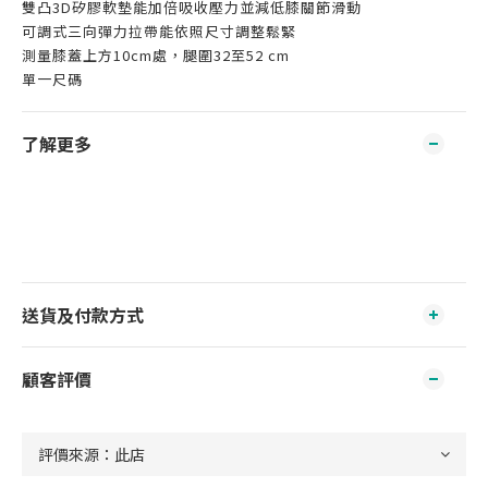
雙凸3D矽膠軟墊能加倍吸收壓力並減低膝關節滑動
可調式三向彈力拉帶能依照尺寸調整鬆緊
測量膝蓋上方10cm處，腿圍32至52 cm
單一尺碼
了解更多
送貨及付款方式
顧客評價