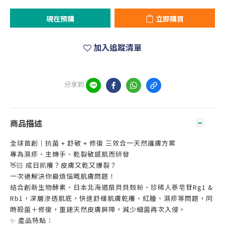
現在預購
立即購買
加入追蹤清單
分享到
商品描述
全球首創｜抗菌 + 舒敏 + 修復 三效合一天然護膚方案
專為濕疹、主婦手、乾裂敏感肌而研發
👋🏻 成日抓癢？皮膚又乾又爆裂？
一次過解決你最煩惱嘅肌膚問題！
結合創新生物酵素、日本北海道扇貝貝殼粉、珍稀人蔘皂苷Rg1 &
Rb1，深層滲透肌底，快速舒緩肌膚乾癢、紅腫、濕疹等問題，同
時殺菌＋修復，重建天然皮膚屏障，減少細菌再次入侵。
✨ 產品特點：