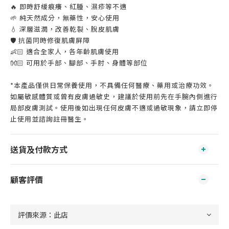
🔥 即時舒緩痕癢、紅腫、濕疹等不適
🌱 純天然成分，無藥性，安心使用
💧 深層滋潤，改善乾裂、脫皮肌膚
🛡️ 抗菌同時修復肌膚屏障
👶🏻 適合全家人，各年齡肌膚使用
👐🏻 可用於手部、腳部、手肘、身體等部位
*本產品僅供日常保養使用，不具備任何醫療、藥用或治療功效。
如屬敏感體質或曾有皮膚過敏史，建議於使用前先在手腕內側進行
局部皮膚測試。使用後如出現任何皮膚不適或過敏現象，請立即停
止使用並諮詢註冊醫生。
送貨及付款方式
顧客評價