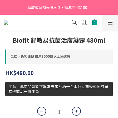
【新會員】即日起至2026月12月31日，首次下單輸入優惠碼
領取會員獨家優惠券，勁減高達$100！
「NEW95」即可享95折
【新會員】即日起至2026月12月31日，首次下單輸入優惠碼
「NEW95」即可享95折
Biofit 舒敏易抗菌活膚凝露 480ml
全店，折扣後購物滿$600或以上免運費
HK$480.00
注意：此商品會於下單當天起計約一至兩個星期後連同訂單
其他商品一併出貨