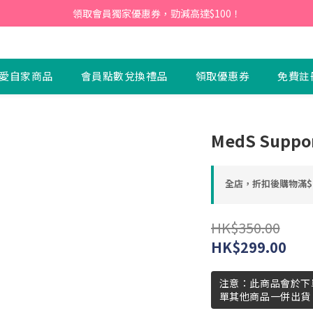
會員】即日起至2026月12月31日，首次下單輸入優惠碼「NEW95」即可享
領取會員獨家優惠券，勁減高達$100！
會員】即日起至2026月12月31日，首次下單輸入優惠碼「NEW95」即可享
愛自家商品
會員點數兌換禮品
領取優惠券
免費註
MedS Supp
全店，折扣後購物滿$
HK$350.00
HK$299.00
注意：此商品會於下
單其他商品一併出貨