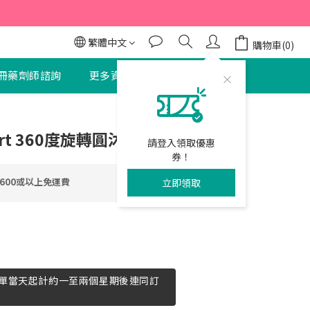
95折
95折
繁體中文
購物車(0)
冊藥劑師諮詢
更多資訊
聯絡我們
立即購買
ort 360度旋轉圓沐浴椅
請登入領取優惠
券！
600或以上免運費
立即領取
單當天起計約一至兩個星期後連同訂