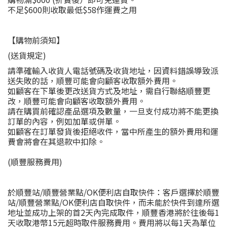
不足$600則收取最低$58作運費之用
【購物前須知】
(送貨規定)
請準確輸入收貨人電話號碼及收貨地址，因資料錯誤導致派
送失敗的話，順豐可能會向顧客收取額外費用。
如顧客在下單後更改送貨方式及地址，需自行聯絡順豐更
改，順豐可能會向顧客收取額外費用。
請在購買前確認產品選項及數量，一旦支付成功將不能更換
訂單的內容，例如加單或併單。
如顧客在訂單發貨後拒絕收件，當中所產生的額外費用和運
費會將會在其退款中扣除。
(順豐服務費用)
於順豐站/順豐營業點/OK便利店自取快件：客戶選擇於順豐
站/順豐營業點/OK便利店自取快件，而未能於快件到達所選
地址並成功上架的首2天內完成取件，順豐香港將於往後每1
天收取港幣15元超時取件服務費用。費用將以每1天為單位