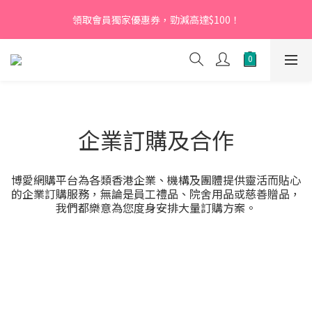
【新會員】即日起至2026月12月31日，首次下單輸入優惠碼
領取會員獨家優惠券，勁減高達$100！
「NEW95」即可享95折
【新會員】即日起至2026月12月31日，首次下單輸入優惠碼
「NEW95」即可享95折
企業訂購及合作
博愛網購平台為各類香港企業、機構及團體提供靈活而貼心
的企業訂購服務，無論是員工禮品、院舍用品或慈善贈品，
我們都樂意為您度身安排大量訂購方案。