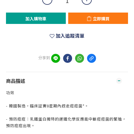
加入購物車
立即購買
加入追蹤清單
分享到
商品描述
功效
- 韓國製造，臨床証實8星期內趕走痘痘菌*。
- 預防痘痘：乳鐵蛋白獨特的運鐵化學反應能中斷痘痘菌的繁殖，
預防痘痘出現。