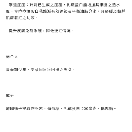
- 擊退痘痘：針對已生成之痘痘，乳鐵蛋白能增加其細胞之透水
度，令痘痘爆破自我毀滅有效調節及平衡油脂分泌，具紓緩及鎮靜
肌膚發紅之功效。
- 提升皮膚免疫系統，降低泛紅情況。
適合人士
青春期少年、受頑固痘痘困擾之男女。
成分
韓國柚子提取物粉末、葡萄糖、乳鐵蛋白 200毫克、低聚糖。