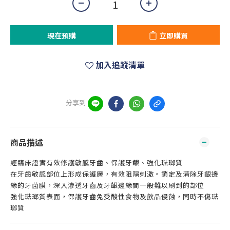
現在預購
立即購買
加入追蹤清單
分享到
商品描述
經臨床證實有效修護敏感牙齒、保護牙齦、強化琺瑯質
在牙齒敏感部位上形成保護層，有效阻隔刺激。鎖定及清除牙齦邊
緣的牙菌膜，深入滲透牙齒及牙齦邊緣間一般難以刷到的部位
強化琺瑯質表面，保護牙齒免受酸性食物及飲品侵蝕，同時不傷琺
瑯質