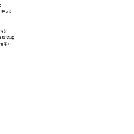
方
專利睡茄】
情緒
憂慮情緒
性肥胖
賴