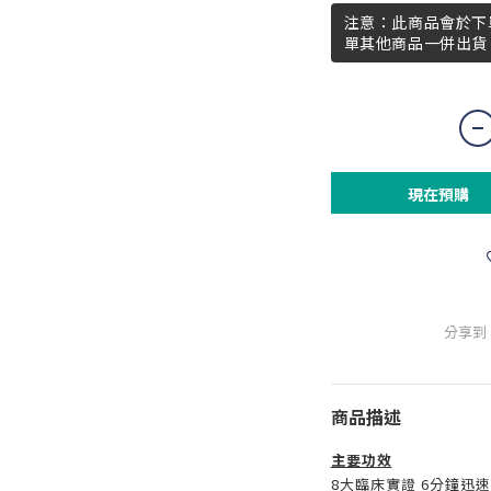
注意：此商品會於下
單其他商品一併出貨
現在預購
分享到
商品描述
主要功效
8大臨床實證 6分鐘迅