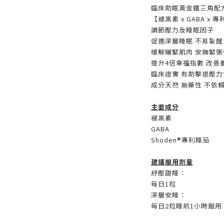
臨床助眠黃金鐵三角配
【褪黑素 x GABA x 
調節壓力及睡眠因子
促進深層睡眠 不易紮醒
緩解繃緊肌肉 安撫緊張
提升4倍幸福指數 改善
臨床證實 有助擊退壓力
成分天然 無藥性 不依
主要成分
褪黑素
GABA
Shoden®專利睡茄
建議服用劑量
紓壓甜睡：
每日1粒
深層安睡：
每日2粒睡前1小時服用