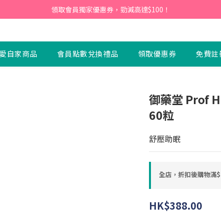
會員】即日起至2026月12月31日，首次下單輸入優惠碼「NEW95」即可享
領取會員獨家優惠券，勁減高達$100！
會員】即日起至2026月12月31日，首次下單輸入優惠碼「NEW95」即可享
愛自家商品
會員點數兌換禮品
領取優惠券
免費註
御藥堂 Prof 
60粒
舒壓助眠
全店，折扣後購物滿$
HK$388.00