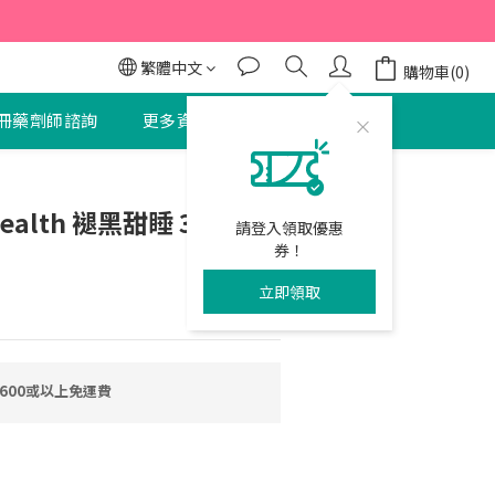
95折
95折
繁體中文
購物車(0)
冊藥劑師諮詢
更多資訊
聯絡我們
立即購買
Health 褪黑甜睡 3效配方
請登入領取優惠
券！
立即領取
600或以上免運費