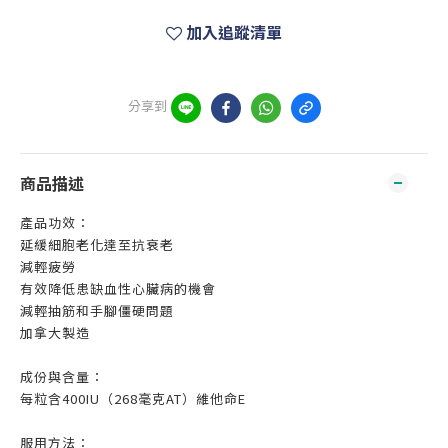
加入追蹤清單
分享到
商品描述
產品功效：
延緩細胞老化達至抗衰老
減輕疲勞
有效降低患缺血性心臟病的機會
減輕抽筋和手腳僵硬問題
加拿大製造
成份與含量：
每粒含400IU（268毫克AT）維他命E
服用方法：