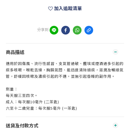
加入追蹤清單
分享到
商品描述
適用於因傷風、流行性感冒、支氣管過敏、塵埃或煙酒過多引起的
痰多咳嗽，喉乾舌燥，胸膈氣悶、能迅速清除頑痰，滋潤及暢順氣
管，舒緩因咳嗽及濃痰引起的不適，並無引起昏睡的副作用。
劑量：
每天服三至四次。
成人：每次服10毫升 (二茶匙)
六至十二歲兒童：每次服5毫升 (一茶匙)
送貨及付款方式