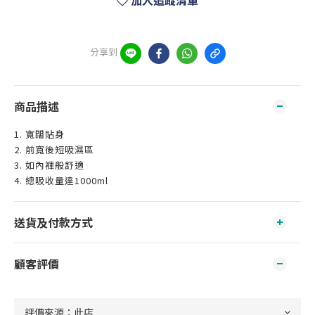
加入追蹤清單
分享到
商品描述
1. 寬闊貼身
2. 前寬後短吸濕區
3. 如內褲般舒適
4. 總吸收量達1000ml
送貨及付款方式
顧客評價