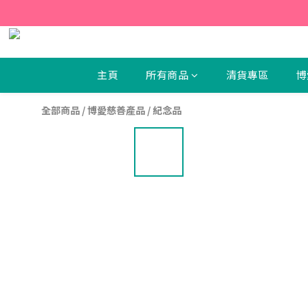
【新
【新
主頁
所有商品
清貨專區
博
全部商品
/
博愛慈善產品
/
紀念品