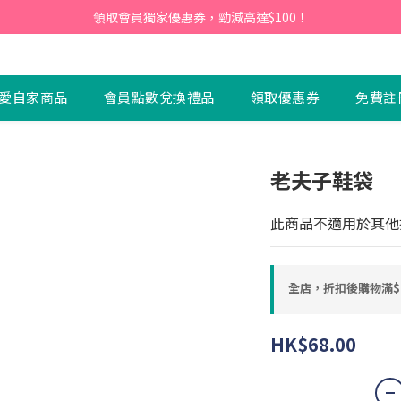
會員】即日起至2026月12月31日，首次下單輸入優惠碼「NEW95」即可享
領取會員獨家優惠券，勁減高達$100！
會員】即日起至2026月12月31日，首次下單輸入優惠碼「NEW95」即可享
愛自家商品
會員點數兌換禮品
領取優惠券
免費註
老夫子鞋袋
此商品不適用於其他
全店，折扣後購物滿$
HK$68.00