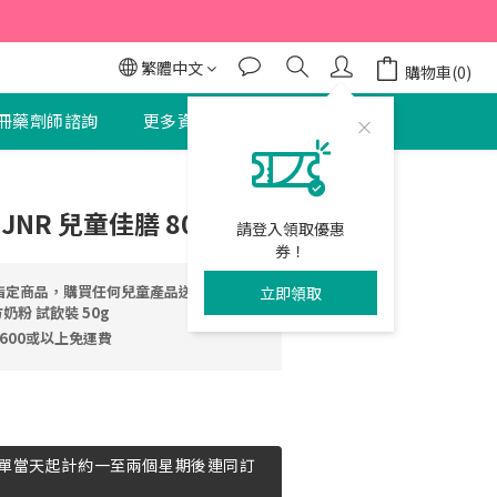
95折
95折
繁體中文
購物車(0)
冊藥劑師諮詢
更多資訊
聯絡我們
立即購買
 JNR 兒童佳膳 800克
請登入領取優惠
券！
指定商品，購買任何兒童產品送 NOD
立即領取
方奶粉 試飲裝 50g
600或以上免運費
單當天起計約一至兩個星期後連同訂