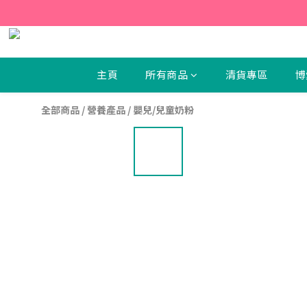
【新
【新
主頁
所有商品
清貨專區
博
全部商品
/
營養產品
/
嬰兒/兒童奶粉