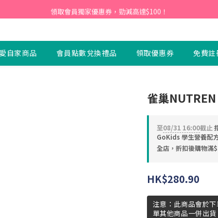
會員】即日起至2026月12月31日，首次下單輸入優惠碼「NEW95」即可享
領取會員獨家優惠券，勁減高達$100！
會員】即日起至2026月12月31日，首次下單輸入優惠碼「NEW95」即可享
愛自家商品
會員點數兌換禮品
領取優惠券
免費註
雀巢NUTREN
至
08/31 16:00
截止
GoKids 學生營養配
全店，折扣後購物滿$
HK$280.90
注意：此商品會於下
單其他商品一併出貨