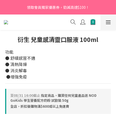
【新會員】即日起至2026月12月31日，首次下單輸入優惠碼
領取會員獨家優惠券，勁減高達$100！
「NEW95」即可享95折
【新會員】即日起至2026月12月31日，首次下單輸入優惠碼
「NEW95」即可享95折
衍生 兒童感清靈口服液 100ml
功能
● 舒緩感冒不適
● 清熱降燥  
● 消炎解毒
 ●增強免疫
至
08/31 16:00
截止
指定商品，購買任何兒童產品送 NOD
GoKids 學生營養配方奶粉 試飲裝 50g
全店，折扣後購物滿$600或以上免運費