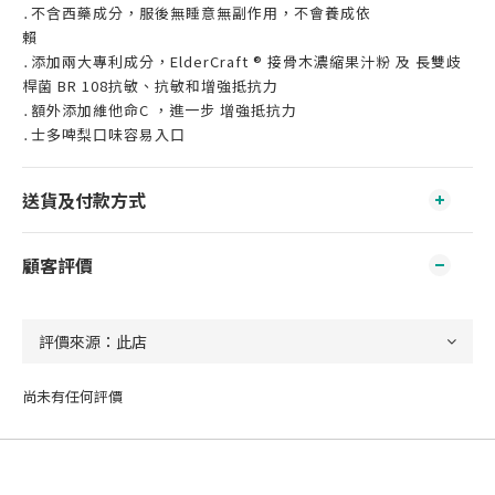
․不含西藥成分，服後無睡意無副作用，不會養成依
賴
․添加兩大專利成分，ElderCraft ® 接骨木濃縮果汁粉 及 長雙歧
桿菌 BR 108抗敏、抗敏和增強抵抗力
․額外添加維他命C ，進一步 增強抵抗力
․士多啤梨口味容易入口
送貨及付款方式
顧客評價
尚未有任何評價