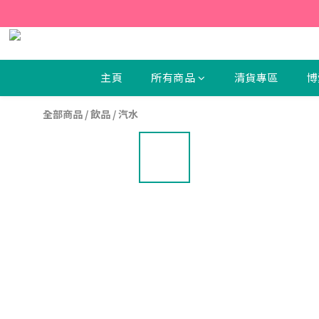
【新
【新
主頁
所有商品
清貨專區
博
全部商品
/
飲品
/
汽水