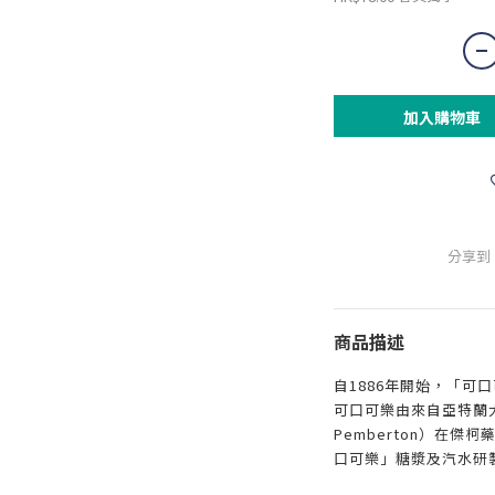
加入購物車
分享到
商品描述
自1886年開始，「可
可口可樂由來自亞特蘭大
Pemberton）在傑柯藥
口可樂」糖漿及汽水研