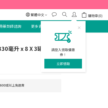
95折
95折
繁體中文
購物車(0)
冊藥劑師諮詢
更多資訊
聯絡我們
立即購買
毫升 x 8 X 3罐裝 - 原
請登入領取優惠
券！
立即領取
600或以上免運費