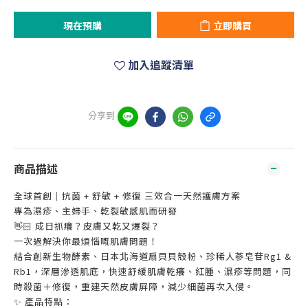
現在預購
立即購買
加入追蹤清單
分享到
商品描述
全球首創｜抗菌 + 舒敏 + 修復 三效合一天然護膚方案
專為濕疹、主婦手、乾裂敏感肌而研發
👋🏻 成日抓癢？皮膚又乾又爆裂？
一次過解決你最煩惱嘅肌膚問題！
結合創新生物酵素、日本北海道扇貝貝殼粉、珍稀人蔘皂苷Rg1 &
Rb1，深層滲透肌底，快速舒緩肌膚乾癢、紅腫、濕疹等問題，同
時殺菌＋修復，重建天然皮膚屏障，減少細菌再次入侵。
✨ 產品特點：