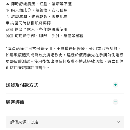
🔥 即時舒緩痕癢、紅腫、濕疹等不適
🌱 純天然成分，無藥性，安心使用
💧 深層滋潤，改善乾裂、脫皮肌膚
🛡️ 抗菌同時修復肌膚屏障
👶🏻 適合全家人，各年齡肌膚使用
👐🏻 可用於手部、腳部、手肘、身體等部位
*本產品僅供日常保養使用，不具備任何醫療、藥用或治療功效。
如屬敏感體質或曾有皮膚過敏史，建議於使用前先在手腕內側進行
局部皮膚測試。使用後如出現任何皮膚不適或過敏現象，請立即停
止使用並諮詢註冊醫生。
送貨及付款方式
顧客評價