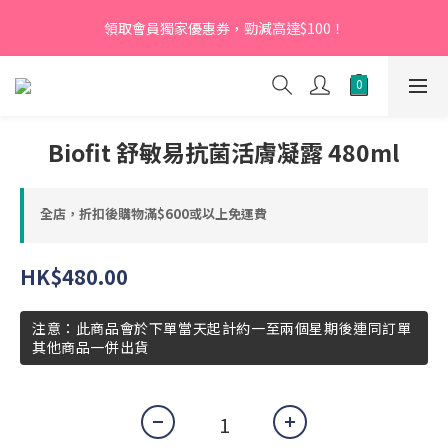
【新會員】即日起至2026月12月31日，首次下單輸入優惠碼
領取會員獨家優惠券，勁減高達$100！
「NEW95」即可享95折
【新會員】即日起至2026月12月31日，首次下單輸入優惠碼
「NEW95」即可享95折
Biofit 舒敏易抗菌活膚凝露 480ml
全店，折扣後購物滿$600或以上免運費
HK$480.00
注意：此商品會於下單當天起計約一至兩個星期後連同訂單
其他商品一併出貨