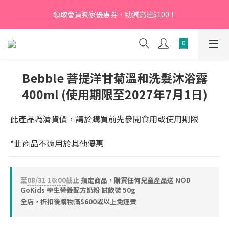
【新會員】即日起至2026月12月31日，首次下單輸入優惠碼
領取會員獨家優惠券，勁減高達$100！
「NEW95」即可享95折
【新會員】即日起至2026月12月31日，首次下單輸入優惠碼
「NEW95」即可享95折
Bebble 菩提洋甘菊溫和洗髮沐浴露
400ml (使用期限至2027年7月1日)
此產品為清貨價，請於購買前先參閱食用或使用期限
*此商品不適用於其他優惠
至
08/31 16:00
截止
指定商品，購買任何兒童產品送 NOD
GoKids 學生營養配方奶粉 試飲裝 50g
全店，折扣後購物滿$600或以上免運費