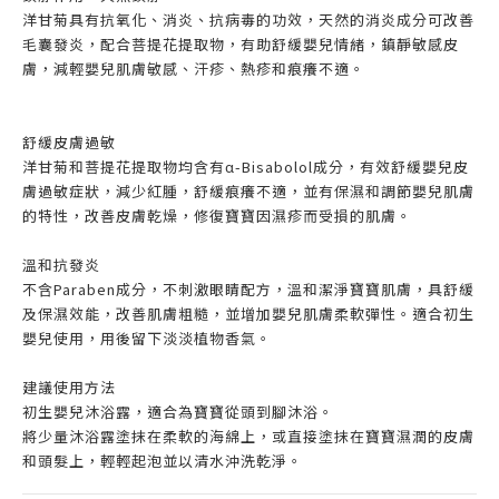
洋甘菊具有抗氧化、消炎、抗病毒的功效，天然的消炎成分可改善
毛囊發炎，配合菩提花提取物，有助舒緩嬰兒情緒，鎮靜敏感皮
膚，減輕嬰兒肌膚敏感、汗疹、熱疹和痕癢不適。
舒緩皮膚過敏
洋甘菊和菩提花提取物均含有α-Bisabolol成分，有效舒緩嬰兒皮
膚過敏症狀，減少紅腫，舒緩痕癢不適，並有保濕和調節嬰兒肌膚
的特性，改善皮膚乾燥，修復寶寶因濕疹而受損的肌膚。
溫和抗發炎
不含Paraben成分，不刺激眼睛配方，溫和潔淨寶寶肌膚，具舒緩
及保濕效能，改善肌膚粗糙，並增加嬰兒肌膚柔軟彈性。適合初生
嬰兒使用，用後留下淡淡植物香氣。
建議使用方法
初生嬰兒沐浴露，適合為寶寶從頭到腳沐浴。
將少量沐浴露塗抹在柔軟的海綿上，或直接塗抹在寶寶濕潤的皮膚
和頭髮上，輕輕起泡並以清水沖洗乾淨。