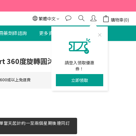
95折
95折
繁體中文
購物車(0)
冊藥劑師諮詢
更多資訊
聯絡我們
立即購買
ort 360度旋轉圓沐浴椅
請登入領取優惠
券！
600或以上免運費
立即領取
單當天起計約一至兩個星期後連同訂