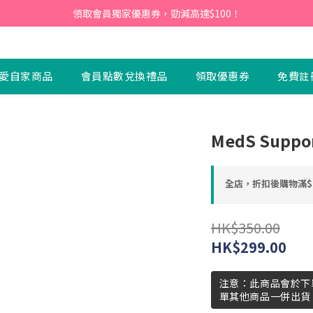
會員】即日起至2026月12月31日，首次下單輸入優惠碼「NEW95」即可享
領取會員獨家優惠券，勁減高達$100！
會員】即日起至2026月12月31日，首次下單輸入優惠碼「NEW95」即可享
愛自家商品
會員點數兌換禮品
領取優惠券
免費註
MedS Supp
全店，折扣後購物滿$
HK$350.00
HK$299.00
注意：此商品會於下
單其他商品一併出貨